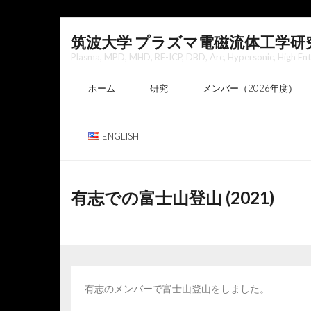
Skip
筑波大学 プラズマ電磁流体工学研
to
Plasma, MPD, MHD, RF-ICP, DBD, Arc, Hypersonic, High Entha
content
ホーム
研究
メンバー（2026年度）
ENGLISH
有志での富士山登山 (2021)
有志のメンバーで富士山登山をしました。